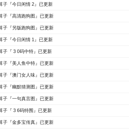
神算子『今日闲情 2』已更新
神算子『高清跑狗图』已更新
神算子『另版跑狗图』已更新
神算子『今日闲情 1』已更新
神算子『 3 0码中特』已更新
神算子『美人鱼中特』已更新
神算子『澳门女人味』已更新
神算子『幽默猜测图』已更新
神算子『一句真言图』已更新
神算子『 3 6码特围』已更新
神算子『金多宝传真』已更新