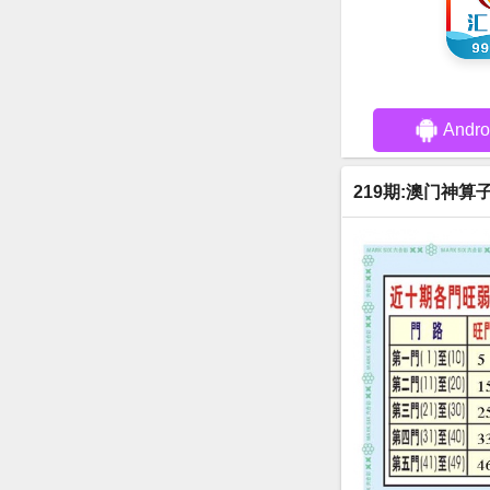
Andr
219期:澳门神算