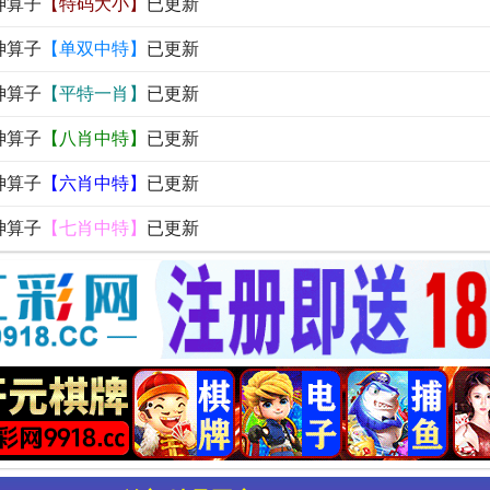
神算子
【特码大小】
已更新
神算子
【单双中特】
已更新
神算子
【平特一肖】
已更新
神算子
【八肖中特】
已更新
神算子
【六肖中特】
已更新
神算子
【七肖中特】
已更新