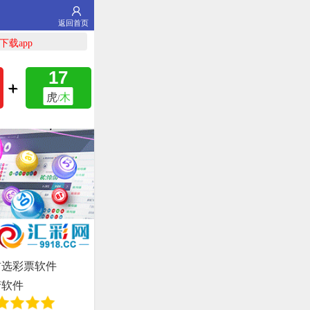
返回首页
首选彩票软件
产软件