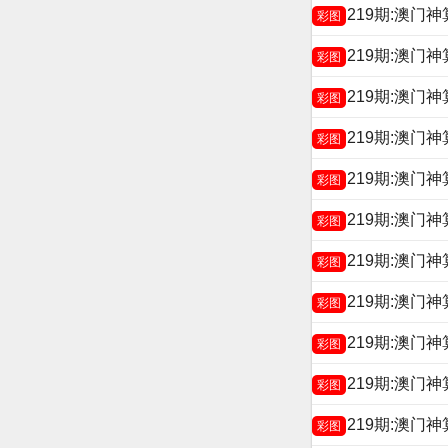
219期:澳门
彩图
219期:澳门
彩图
219期:澳门
彩图
219期:澳门
彩图
219期:澳门
彩图
219期:澳门
彩图
219期:澳门
彩图
219期:澳门
彩图
219期:澳门
彩图
219期:澳门
彩图
219期:澳门
彩图