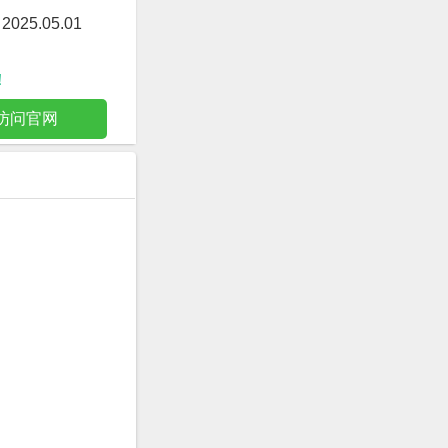
25.05.01
！
访问官网