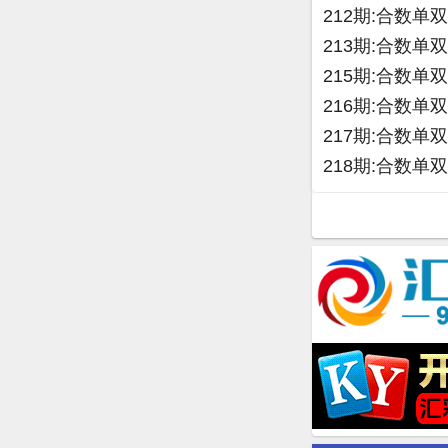
212期:合数单
213期:合数单
215期:合数单
216期:合数单
217期:合数单
218期:合数单