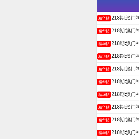
218期:澳门
精华帖
218期:澳门
精华帖
218期:澳门
精华帖
218期:澳门
精华帖
218期:澳门
精华帖
218期:澳门
精华帖
218期:澳门
精华帖
218期:澳门
精华帖
218期:澳门
精华帖
218期:澳门
精华帖