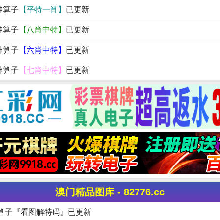
神算子
【平特一肖】
已更新
神算子
【八肖中特】
已更新
神算子
【六肖中特】
已更新
神算子
【七肖中特】
已更新
澳门精品图库 - 82776.cc
神算子『看图解特码』已更新