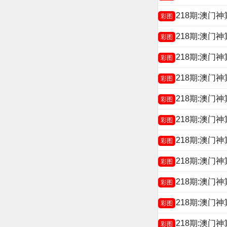
218期:澳门
彩图
218期:澳门
彩图
218期:澳门
彩图
218期:澳门
彩图
218期:澳门
彩图
218期:澳门
彩图
218期:澳门
彩图
218期:澳门
彩图
218期:澳门
彩图
218期:澳门
彩图
218期:澳门
彩图