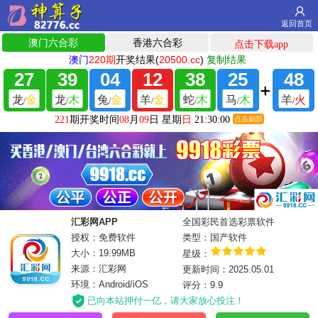
返回首页
汇彩网APP
全国彩民首选彩票软件
授权：免费软件
类型：国产软件
大小：19.99MB
星级：
来源：汇彩网
更新时间：2025.05.01
环境：Android/iOS
评分：9.9
已向本站押付一亿，请大家放心投注！